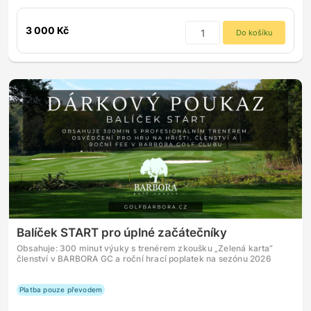
3 000 Kč
Do košíku
Balíček START pro úplné začátečníky
Obsahuje: 300 minut výuky s trenérem zkoušku „Zelená karta“
členství v BARBORA GC a roční hrací poplatek na sezónu 2026
Platba pouze převodem