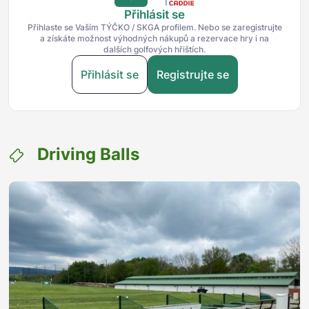
Přihlásit se
Přihlaste se Vaším TÝČKO / SKGA profilem. Nebo se zaregistrujte
a získáte možnost výhodných nákupů a rezervace hry i na
dalších golfových hřištích.
Přihlásit se
Registrujte se
Driving Balls